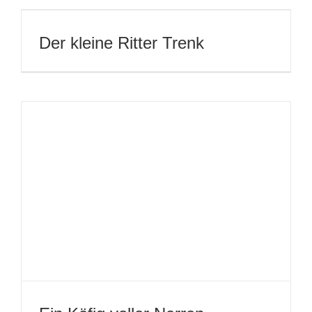
Der kleine Ritter Trenk
Ein Käfig voller Narren
2017
Top Dogs