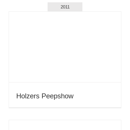
Hochsaison oder Kunst des
Wasserlassens