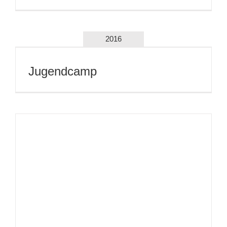
Peterchens Mondfahrt
Geschichten aus dem Wiener
Wald
Camping, Camping
Nils Holgersson