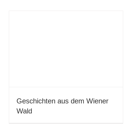
Landesamatheurtheater-Preis
Pünktchen und Anton
Heiße Ecke
2014
Das Geheimnis der Irma Vep