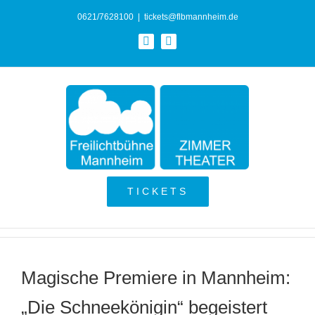
Zum
0621/7628100
|
tickets@flbmannheim.de
Inhalt
Facebook
Instagram
springen
TICKETS
Magische Premiere in Mannheim:
„Die Schneekönigin“ begeistert