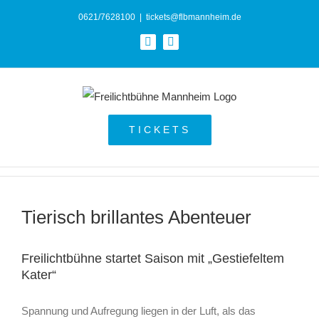
Zum
0621/7628100
|
tickets@flbmannheim.de
Inhalt
Facebook
Instagram
springen
TICKETS
Tierisch brillantes Abenteuer
Freilichtbühne startet Saison mit „Gestiefeltem
Kater“
Spannung und Aufregung liegen in der Luft, als das