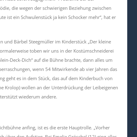
omödie, die wegen der schwierigen Beziehung zwischen
te ist ein Schwulenstück ja kein Schocker mehr“, hat er
n und Bärbel Steegmüller im Kinderstück „Der kleine
 „Normalerweise toben wir uns in der Kostümschneiderei
chlein-Deck-Dich“ auf die Bühne brachte, dann alles um
 Überraschungen, wenn 54 Mitwirkende ab vier Jahren das
ung geht es in dem Stück, das auf dem Kinderbuch von
ane Krolop) wollen an der Unterdrückung der Leibeigenen
nterstützt wiederum andere.
chtbühne anfing, ist es die erste Hauptrolle. „Vorher
ich über den Aufstieg. Bei Emelie Gröschel (12) ging alles