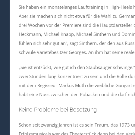
Sie haben ein monatelanges Lauftraining in High-Heels h
Aber sie machen sich nicht etwa für die Wahl zu German
drei Wochen vor der Premiere sind die Hauptdarsteller 
Heckmann, Michael Knapp, Michael Sinthern und Dominik 
fühlen sich sehr gut an“, sagt Sinthern, der den aus Rus
schwule Varietébesitzer Georges. An ihm hat seine reale
„Sie ist entzückt, wie gut ich den Staubsauger schwinge.
zwei Stunden lang konzentriert zu sein und die Rolle d
mit dem Regisseur Markus Muth die weibliche Gangart ei
habt eine Nuss zwischen den Pobacken und die darf nicht
Keine Probleme bei Besetzung
Schon seit zwanzig Jahren ist es sein Traum, das 1973 u
Erfolgsmusicals war das Theaterstück dann bei den Verl