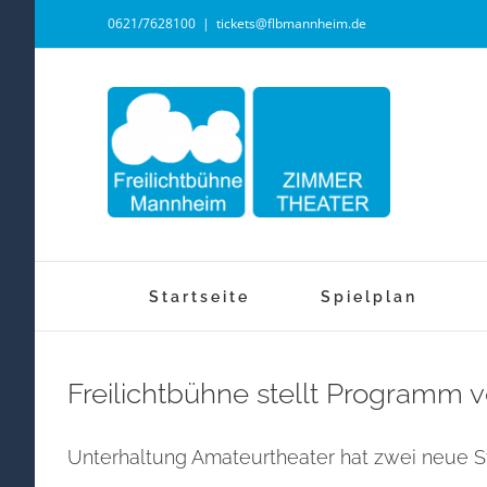
Zum
0621/7628100
|
tickets@flbmannheim.de
Inhalt
springen
Startseite
Spielplan
Freilichtbühne stellt Programm v
Unterhaltung Amateurtheater hat zwei neue Stüc