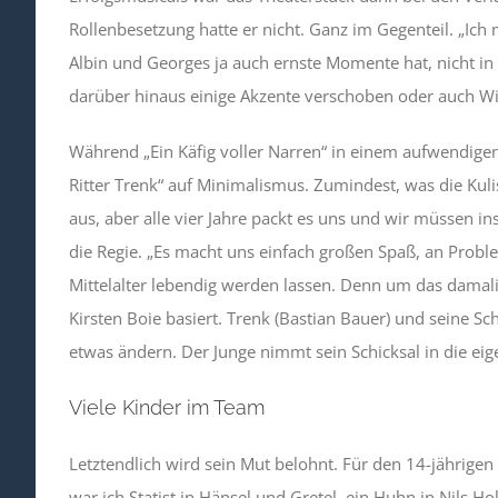
Rollenbesetzung hatte er nicht. Ganz im Gegenteil. „Ic
Albin und Georges ja auch ernste Momente hat, nicht in 
darüber hinaus einige Akzente verschoben oder auch Wit
Während „Ein Käfig voller Narren“ in einem aufwendigen
Ritter Trenk“ auf Minimalismus. Zumindest, was die Kulis
aus, aber alle vier Jahre packt es uns und wir müssen i
die Regie. „Es macht uns einfach großen Spaß, an Probl
Mittelalter lebendig werden lassen. Denn um das damal
Kirsten Boie basiert. Trenk (Bastian Bauer) und seine 
etwas ändern. Der Junge nimmt sein Schicksal in die eig
Viele Kinder im Team
Letztendlich wird sein Mut belohnt. Für den 14-jährigen 
war ich Statist in Hänsel und Gretel, ein Huhn in Nils Ho