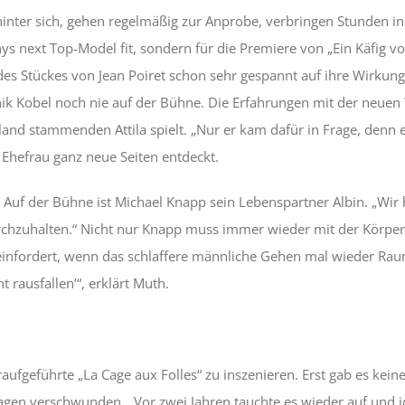
inter sich, gehen regelmäßig zur Anprobe, verbringen Stunden in 
ys next Top-Model fit, sondern für die Premiere von „Ein Käfig v
des Stückes von Jean Poiret schon sehr gespannt auf ihre Wirkung
Kobel noch nie auf der Bühne. Die Erfahrungen mit der neuen We
sland stammenden Attila spielt. „Nur er kam dafür in Frage, denn e
 Ehefrau ganz neue Seiten entdeckt.
“ Auf der Bühne ist Michael Knapp sein Lebenspartner Albin. „Wir 
urchzuhalten.“ Nicht nur Knapp muss immer wieder mit der Körpe
nfordert, wenn das schlaffere männliche Gehen mal wieder Raum gr
 rausfallen’“, erklärt Muth.
raufgeführte „La Cage aux Folles“ zu inszenieren. Erst gab es ke
agen verschwunden. „Vor zwei Jahren tauchte es wieder auf und ic