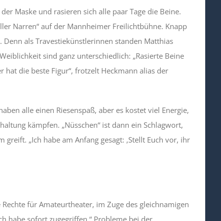
der Maske und rasieren sich alle paar Tage die Beine.
oller Narren“ auf der Mannheimer Freilichtbühne. Knapp
. Denn als Travestiekünstlerinnen standen Matthias
iblichkeit sind ganz unterschiedlich: „Rasierte Beine
r hat die beste Figur“, frotzelt Heckmann alias der
haben alle einen Riesenspaß, aber es kostet viel Energie,
rhaltung kämpfen. „Nüsschen“ ist dann ein Schlagwort,
eift. „Ich habe am Anfang gesagt: ,Stellt Euch vor, ihr
ine Rechte für Amateurtheater, im Zuge des gleichnamigen
h habe sofort zugegriffen.“ Probleme bei der