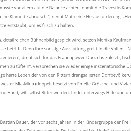
h musste vor allem auf die Balance achten, damit die Travestie-K
eine Klamotte abrutscht“, nennt Muth eine Herausforderung. „Heu
ze entstaubt, um es frisch zu halten.
, detailreichen Bühnenbild gespielt wird, setzen Monika Kaufman
se betrifft. Denn ihre sonstige Ausstattung greift in die Vollen.
nszenieren“, dreht sich für das Frauenpower-Duo, das zuletzt „Tis
emen zu tüfteln“, versprechen sie wieder einige inszenatorische
ige harte Leben der von den Rittern drangsalierten Dorfbevölker
Schwester Mia-Mina (doppelt besetzt von Emelie Gröschel und Vivi
ene Hand, will selbst Ritter werden, findet unterwegs Hilfe und u
Bastian Bauer, der vor sechs Jahren in der Kindergruppe der Freili
lgersson, der Zeitungsjunge in Dr. Jekyll und Mr. Hyde“, freut er s