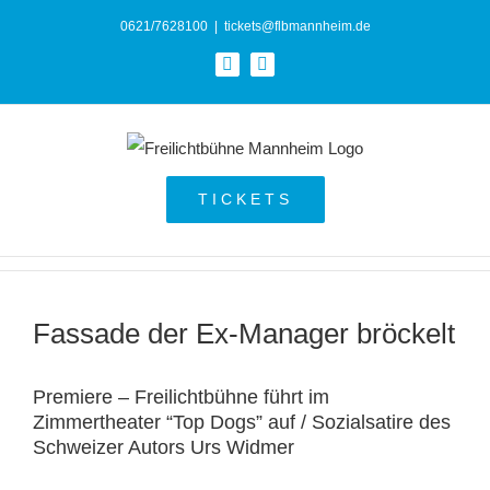
Zum
0621/7628100
|
tickets@flbmannheim.de
Inhalt
Facebook
Instagram
springen
TICKETS
Fassade der Ex-Manager bröckelt
Premiere – Freilichtbühne führt im
Zimmertheater “Top Dogs” auf / Sozialsatire des
Schweizer Autors Urs Widmer